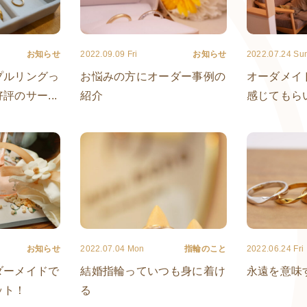
お知らせ
2022.09.09 Fri
お知らせ
2022.07.24 Su
プルリングっ
お悩みの方にオーダー事例の
オーダメイ
のサー...
紹介
感じてもら
お知らせ
2022.07.04 Mon
指輪のこと
2022.06.24 Fri
ダーメイドで
結婚指輪っていつも身に着け
永遠を意味
ット！
る