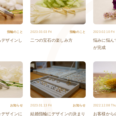
指輪のこと
2023.03.03 Fri
指輪のこと
2023.02.10 Fri
らデザインし
二つの宝石の楽しみ方
悩みに悩ん
！
が完成
お知らせ
2023.01.13 Fri
お知らせ
2022.12.08 Th
をデザインに
結婚指輪にデザインの決まり
お客様から