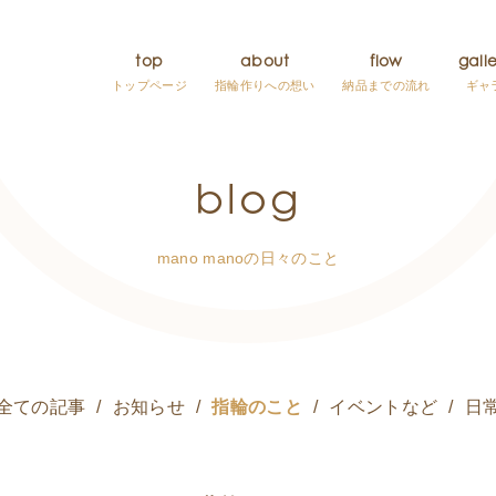
top
about
flow
gall
トップページ
指輪作りへの想い
納品までの流れ
ギャ
blog
mano manoの日々のこと
全ての記事
お知らせ
指輪のこと
イベントなど
日