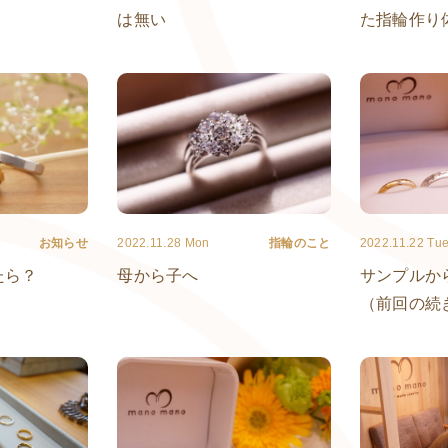
は無い
た指輪作り
お知らせ
2022.11.28 Mon
指輪のこと
2022.11.22 Tu
たら？
母から子へ
サンプルか
（前回の続