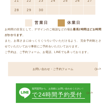
21
22
23
24
25
26
27
28
29
30
1
2
3
4
営業日
休業日
お時間の目安として、デザインのご相談などの場合
最長2時間ほどお時間
がかかります
。
また、お客さまにゆっくりくつろいでいただけるよう、
完全予約制とさ
せていただいており事前にご予約をいただいております。
ご予約は、ご予約フォーム、お電話、LINEでも承っております。
お問い合わせ・ご予約フォーム
疑問質問から、お気軽にお問い合わせください！
で24時間予約受付