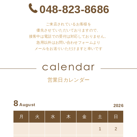
048-823-8686
ご来店されているお客様を
優先させていただいておりますので、
接客中は電話での受付は対応しておりません。
急用以外はお問い合わせフォームより
メールをお送りいただけますと幸いです
calendar
営業日カレンダー
8
August
2026
月
火
水
木
金
土
日
27
28
29
30
31
1
2