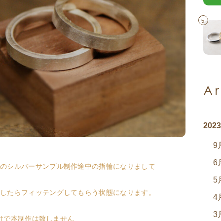
5
A
202
9
6
のシルバーサンプル制作途中の指輪になりまして
5
したらフィッテングしてもらう状態になります。
4
3
だけで本制作は致しません