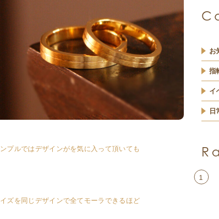
C
お
指
イ
日
R
ンプルではデザインがを気に入って頂いても
1
イズを同じデザインで全てモーラできるほど