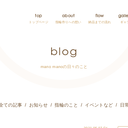
top
about
flow
gall
トップページ
指輪作りへの想い
納品までの流れ
ギャ
blog
mano manoの日々のこと
全ての記事
お知らせ
指輪のこと
イベントなど
日