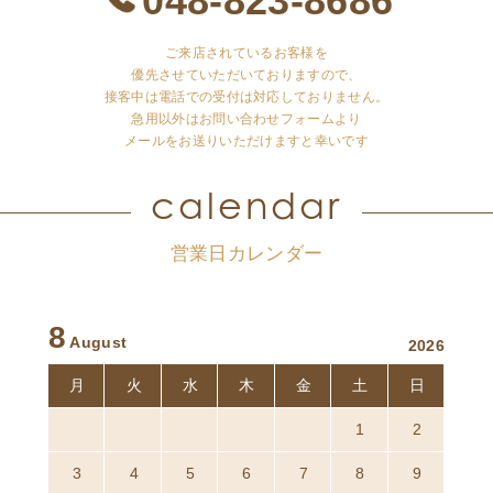
ご来店されているお客様を
優先させていただいておりますので、
接客中は電話での受付は対応しておりません。
急用以外はお問い合わせフォームより
メールをお送りいただけますと幸いです
calendar
営業日カレンダー
8
August
2026
月
火
水
木
金
土
日
27
28
29
30
31
1
2
3
4
5
6
7
8
9