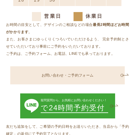
28
29
30
1
2
3
4
営業日
休業日
お時間の目安として、デザインのご相談などの場合
最長2時間ほどお時間
がかかります
。
また、お客さまにゆっくりくつろいでいただけるよう、
完全予約制とさ
せていただいており事前にご予約をいただいております。
ご予約は、ご予約フォーム、お電話、LINEでも承っております。
お問い合わせ・ご予約フォーム
疑問質問から、お気軽にお問い合わせください！
で24時間予約受付
友だち追加をして、ご希望の予約日時をお送りいただき、当店から「予約
確定」の返信にて予約完了となります。