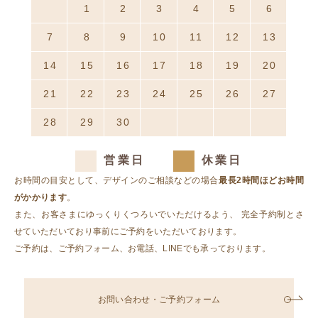
31
1
2
3
4
5
6
7
8
9
10
11
12
13
14
15
16
17
18
19
20
21
22
23
24
25
26
27
28
29
30
1
2
3
4
営業日
休業日
お時間の目安として、デザインのご相談などの場合
最長2時間ほどお時間
がかかります
。
また、お客さまにゆっくりくつろいでいただけるよう、
完全予約制とさ
せていただいており事前にご予約をいただいております。
ご予約は、ご予約フォーム、お電話、LINEでも承っております。
お問い合わせ・ご予約フォーム